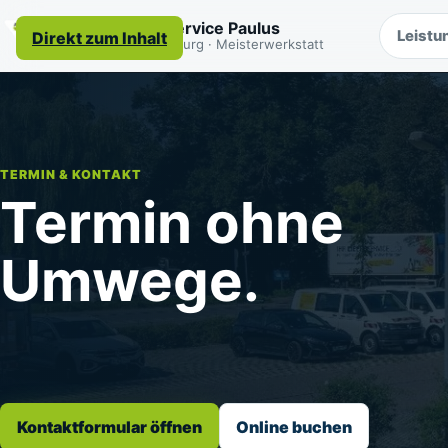
Autoservice Paulus
Leistu
Direkt zum Inhalt
Regensburg · Meisterwerkstatt
TERMIN & KONTAKT
Termin ohne
Umwege.
Kontaktformular öffnen
Online buchen