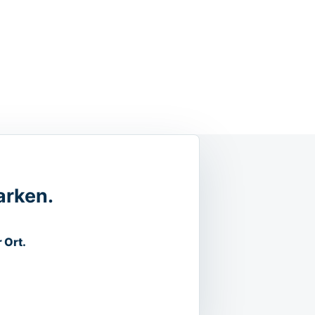
arken.
 Ort.